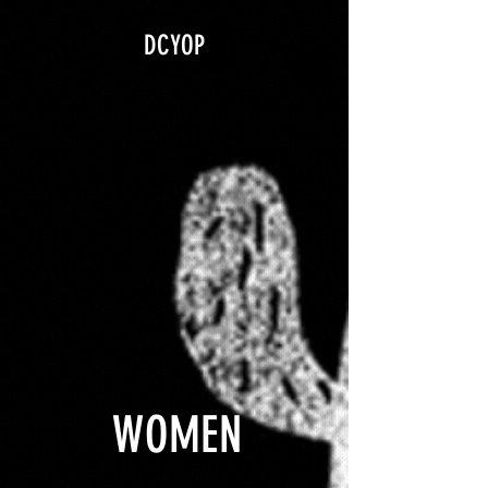
google.com, pub-5840967079580966, DIRECT, f08c47fec0942fa0
DCYOP
WOMEN